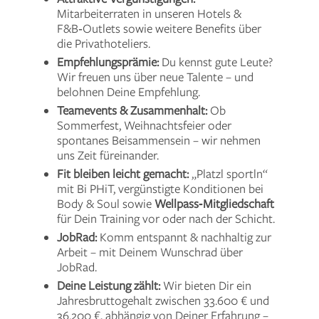
Mitarbeiterraten in unseren Hotels &
F&B‑Outlets sowie weitere Benefits über
die Privathoteliers.
Empfehlungsprämie:
Du kennst gute Leute?
Wir freuen uns über neue Talente – und
belohnen Deine Empfehlung.
Teamevents & Zusammenhalt:
Ob
Sommerfest, Weihnachtsfeier oder
spontanes Beisammensein – wir nehmen
uns Zeit füreinander.
Fit bleiben leicht gemacht:
„Platzl sportln“
mit Bi PHiT, vergünstigte Konditionen bei
Body & Soul sowie
Wellpass‑Mitgliedschaft
für Dein Training vor oder nach der Schicht.
JobRad:
Komm entspannt & nachhaltig zur
Arbeit – mit Deinem Wunschrad über
JobRad.
Deine Leistung zählt:
Wir bieten Dir ein
Jahresbruttogehalt zwischen 33.600 € und
36.200 €, abhängig von Deiner Erfahrung –